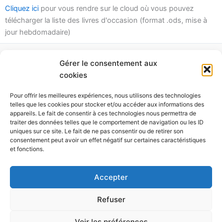
Cliquez ici
pour vous rendre sur le cloud où vous pouvez
télécharger la liste des livres d'occasion (format .ods, mise à
jour hebdomadaire)
Gérer le consentement aux
La Mérule
cookies
Siège social : 16, Place de l'église 19410 VIGEOIS
Pour offrir les meilleures expériences, nous utilisons des technologies
Boutique : 28 rue Jean Jaurès 19000 TULLE
telles que les cookies pour stocker et/ou accéder aux informations des
SAS Au capital variable
appareils. Le fait de consentir à ces technologies nous permettra de
N° SIRET : 903618361 00013
traiter des données telles que le comportement de navigation ou les ID
uniques sur ce site. Le fait de ne pas consentir ou de retirer son
Contact :
editions@lamerule.org
consentement peut avoir un effet négatif sur certaines caractéristiques
Cyril Perrin : 06 74 63 49 11
et fonctions.
Philippe Van Assche : 06 41 33 44 02
Facebook :
Éditions La Mérule
Accepter
Copyright © La Mérule
Refuser
Politique de cookies
Politique de confidentialité
Voir les préférences